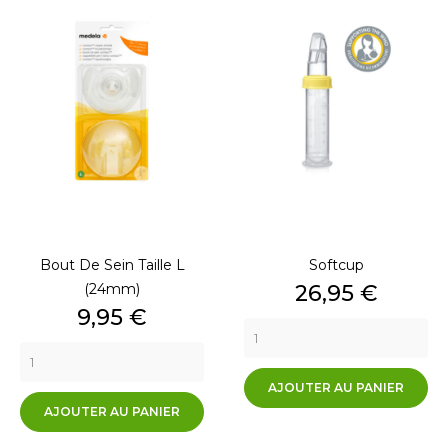
Bout De Sein Taille L
Softcup
Prix
(24mm)
26,95 €
Prix
9,95 €
AJOUTER AU PANIER
AJOUTER AU PANIER