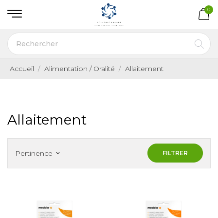
0
Accueil
Alimentation / Oralité
Allaitement
Allaitement
Pertinence
FILTRER
keyboard_arrow_down